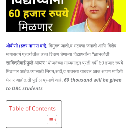
ओबीसी (इतर मागास वर्ग)
, विमुक्त जाती,व भटक्या जमाती आणि विशेष
मागासवर्ग प्रवर्गातील उच्च शिक्षण घेणाऱ्या विद्यार्थ्यांना
“ज्ञानजोती
सावित्रीबाई फुले आधार”
योजनेच्या माध्यमातून प्रती वर्षी 60 हजार रुपये
मिळणार आहेत.त्यासाठी नियम,अटी,व पात्रता याबद्दल आज आपण माहिती
घेणार आहोत.ती पुढील प्रमाणे आहे.
60 thousand will be given
to OBC students
Table of Contents