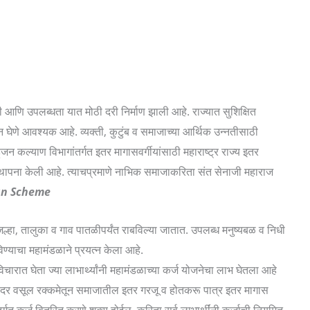
 आणि उपलब्धता यात मोठी दरी निर्माण झाली आहे. राज्यात सुशिक्षित
ून घेणे आवश्यक आहे. व्यक्ती, कुटुंब व समाजाच्या आर्थिक उन्नतीसाठी
ुजन कल्याण विभागांतर्गत इतर मागासवर्गीयांसाठी महाराष्ट्र राज्य इतर
स्थापना केली आहे. त्याचप्रमाणे नाभिक समाजाकरिता संत सेनाजी महाराज
an Scheme
िल्हा, तालुका व गाव पातळीपर्यंत राबविल्या जातात. उपलब्ध मनुष्यबळ व निधी
ण्याचा महामंडळाने प्रयत्न केला आहे.
ारात घेता ज्या लाभार्थ्यांनी महामंडळाच्या कर्ज योजनेचा लाभ घेतला आहे
न सदर वसूल रक्कमेतून समाजातील इतर गरजू व होतकरू पात्र इतर मागास
र्गत कर्ज वितरित करणे शक्य होईल, करिता सर्व लाभार्थींनी कर्जाची नियमित