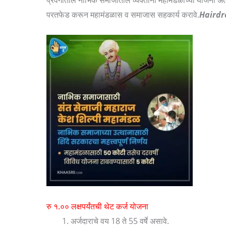
परतफेड करून महामंडळास व समाजास सहकार्य करावे.
Hairdr
रु १.०० लक्षपर्यंतची थेट कर्ज योजना
अर्जदाराचे वय 18 ते 55 वर्षे असावे.