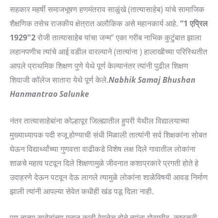
सहकार महर्षी समाजभूषण हणमंतराव साळुंखे (तात्यासाहेब) यांचे सामाजिक
शैक्षणिक तसेच राजकीय क्षेत्रात अलौकिक असे महानकार्य आहे.
“1 एप्रिल
1929″2
रोजी तात्यासाहेब यांचा जन्म” एका गरीब नाभिक कुटुंबात झाला
लहानपणीच त्यांचे आई वडील वारल्याने (तात्यांना ) हालाखीच्या परिस्थितीत
आपले प्राथमिक शिक्षण पुणे येथे पूर्ण केल्यानंतर त्यांनी पुढील शिक्षण
शिवाजी कॉलेज सातारा येथे पूर्ण केले.
Nabhik Samaj Bhushan
Hanmantrao Salunke
नंतर तात्यासाहेबांना कोल्हापूर जिल्ह्यातील हुपरी येथील विद्यालयाच्या
मुख्याध्यापक पदी रुजू होण्याची संधी मिळाली तात्यांनी सर्व शिक्षकांना सोबत
घेऊन विद्यार्थ्यांच्या गुणवत्ता वाढीकडे विशेष लक्ष दिले गावातील लोकांना
शाळचे महत्व पटवून दिले शिक्षणामुळे जीवनात कशाप्रकारे प्रगती होते हे
उदाहरणे देऊन पटवून देऊ लागले त्यामुळे लोकांना शाळेविषयी आवड निर्माण
झाली त्यांनी आपल्या सेवेत कधीही खंड पडू दिला नाही.
पण तात्या साहेबांच्या मनात काही वेगळेच होते त्यांना गोरगरीब -कष्टकरी