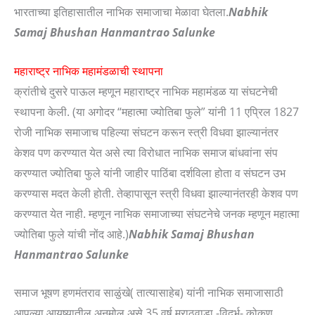
भारताच्या इतिहासातील नाभिक समाजाचा मेळावा घेतला.
Nabhik
Samaj Bhushan Hanmantrao Salunke
महाराष्ट्र नाभिक महामंडळाची स्थापना
क्रांतीचे दुसरे पाऊल म्हणून महाराष्ट्र नाभिक महामंडळ या संघटनेची
स्थापना केली. (या अगोदर “महात्मा ज्योतिबा फुले” यांनी 11 एप्रिल 1827
रोजी नाभिक समाजाच पहिल्या संघटन करून स्त्री विधवा झाल्यानंतर
केशव पण करण्यात येत असे त्या विरोधात नाभिक समाज बांधवांना संप
करण्यात ज्योतिबा फुले यांनी जाहीर पाठिंबा दर्शविला होता व संघटन उभ
करण्यास मदत केली होती. तेव्हापासून स्त्री विधवा झाल्यानंतरही केशव पण
करण्यात येत नाही. म्हणून नाभिक समाजाच्या संघटनेचे जनक म्हणून महात्मा
ज्योतिबा फुले यांची नोंद आहे.)
Nabhik Samaj Bhushan
Hanmantrao Salunke
समाज भूषण हणमंतराव साळुंखे( तात्यासाहेब) यांनी नाभिक समाजासाठी
आपल्या आयुष्यातील अनमोल असे 35 वर्ष मराठवाडा -विदर्भ- कोकण