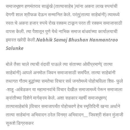
समाजभूषण हणमंतराव साळुंखे (तात्यासाहेब )यांना अकरा लाख रुपयांची
देणगी शाल श्रीफळ देऊन सन्मानित केले. परंतु(तात्या साहेबांनी) त्यामध्ये
स्वतःचे अकरा हजार रुपये रोख रक्कम टाकून परत ती रक्कम समाजासाठी
वापस केली. त्या पैशातून पुणे येथे नाभिक समाज बांधवांच्या कार्यालयाची
इमारत खरेदी केली.
Nabhik Samaj Bhushan Hanmantrao
Salunke
बोले तैसा चाले त्याची वंदावी पाऊले त्या संताच्या ओवीप्रमाणे( तात्या
साहेबांनी) आपले अनमोल जिवन समाजासाठी समर्पित. तात्या साहेबांनी
तथागत गौतम बुद्धांच्या समतेचा विचार सर्व जनतेमध्ये पोहोचविला शिव- फुले
-शाहू -आंबेडकर या महामानवांचे विचार देखील समाजामध्ये पेरून समाजाला
क्रांतीच्या दिशेने मार्गक्रम केले. अशा सहकार महर्षी समाजभूषण(
तात्यासाहेबांचे )विचार समाजापर्यंत पोहोचवणे हेच स्मृतिदिनी खऱ्या अर्थाने
तात्या साहेबांना अभिवादन ठरेल विनम्र अभिवादन__ जिवश्री शंकर मुंजाजी
सुरूशे डिग्रसकर