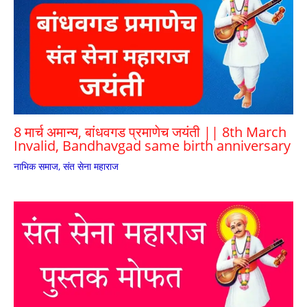
8 मार्च अमान्य, बांधवगड प्रमाणेच जयंती || 8th March
Invalid, Bandhavgad same birth anniversary
नाभिक समाज
,
संत सेना महाराज