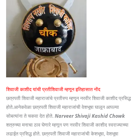
शिवाजी काशीद यांची प्रतीशिवाजी म्हणून इतिहासात नोंद
छत्रपती शिवाजी महाराजांचे प्रतीरुप म्हणून नरवीर शिवाजी काशीद प्रसिद्ध
होते.आनेकवेळा छत्रपती शिवाजी महाराजांची वेशभूषा घालून आपल्या
सोबत्यांना ते चकवा देत होते.
Narveer Shivaji Kashid Chowk
शत्रुच्या मनाचा ठाव घेणारे म्हणून पण नरवीर शिवाजी काशीद स्वराज्याच्या
लढाईत प्रसिद्ध होते. छत्रपती शिवाजी महाराजांची केशभूषा, वेशभूषा