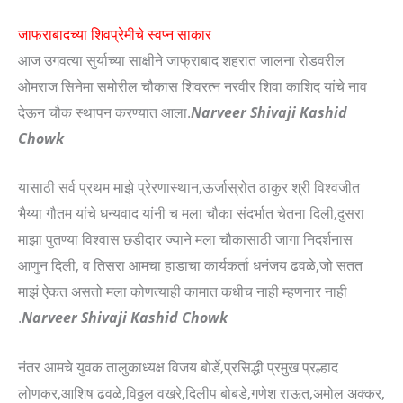
जाफराबादच्या शिवप्रेमीचे स्वप्न साकार
आज उगवत्या सुर्याच्या साक्षीने जाफ्राबाद शहरात जालना रोडवरील
ओमराज सिनेमा समोरील चौकास शिवरत्न नरवीर शिवा काशिद यांचे नाव
देऊन चौक स्थापन करण्यात आला.
Narveer Shivaji Kashid
Chowk
यासाठी सर्व प्रथम माझे प्रेरणास्थान,ऊर्जास्रोत ठाकुर श्री विश्वजीत
भैय्या गौतम यांचे धन्यवाद यांनी च मला चौका संदर्भात चेतना दिली,दुसरा
माझा पुतण्या विश्वास छडीदार ज्याने मला चौकासाठी जागा निदर्शनास
आणुन दिली, व तिसरा आमचा हाडाचा कार्यकर्ता धनंजय ढवळे,जो सतत
माझं ऐकत असतो मला कोणत्याही कामात कधीच नाही म्हणनार नाही
.
Narveer Shivaji Kashid Chowk
नंतर आमचे युवक तालुकाध्यक्ष विजय बोर्डे,प्रसिद्धी प्रमुख प्रल्हाद
लोणकर,आशिष ढवळे,विठ्ठल वखरे,दिलीप बोबडे,गणेश राऊत,अमोल अक्कर,