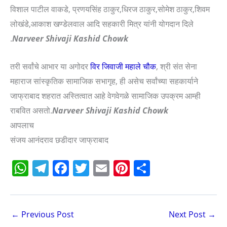
विशाल पाटील वाकडे, प्रणयसिंह ठाकुर,धिरज ठाकुर,सोमेश ठाकुर,शिवम
लोखंडे,आकाश खण्डेलवाल आदि सहकारी मित्र यांनी योगदान दिले
.
Narveer Shivaji Kashid Chowk
तरी सर्वांचे आभार या अगोदर
विर जिवाजी महाले चौक
, श्री संत सेना
महाराज सांस्कृतिक सामाजिक सभागृह, ही असेच सर्वांच्या सहकार्याने
जाफ्राबाद शहरात अस्तित्वात आहे वेगवेगळे सामाजिक उपक्रम आम्ही
राबवित असतो.
Narveer Shivaji Kashid Chowk
आपलाच
संजय आनंदराव छडीदार जाफ्राबाद
W
T
F
T
E
Pi
S
h
el
a
w
m
nt
h
at
e
c
itt
ai
er
ar
s
gr
e
er
l
e
e
←
Previous Post
Next Post
→