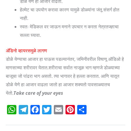
डोळे येणे हा आजार वाढतो.
हेल्मेट चा उपयोग करावा कारण यामुळे डोळ्यांना जंतू संसर्ग होत
नाही.
स्वतः मेडिकल वर जाऊन मनाने उपचार न करता नेत्रतज्ज्ञाचा
सल्ला घ्यावा.
ॲडिनो व्हायरसमुळे लागण
डोळे येण्याचा आजार हा पाऊस पडल्यानंतर, जमिनीवरील विषाणू ऑडिओ हे
माणसाच्या शरीरावर येतात.शरीराचा सर्वात नाजूक भाग म्हणजे डोळ्याच्या
बाजूचा जो पांढरा भाग असतो. त्या भागावर हे हल्ला करतात. आणि यातून
डोळे येणे हा आजार वाढला जातो हा आजार शक्यतो पावसाळ्यातच
येतो.
Take care of your eyes
W
T
F
T
E
Pi
S
h
el
a
w
m
nt
h
at
e
c
itt
ai
er
ar