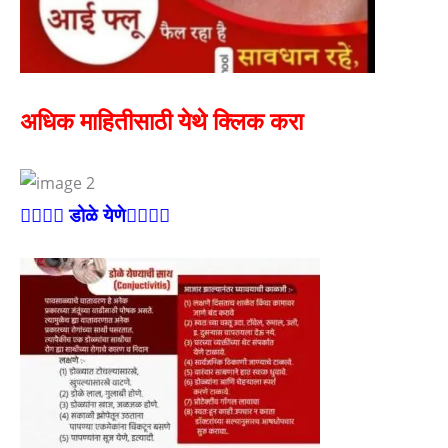
अधिक माहितीसाठी येथे क्लिक करा
👉🏻👉🏻 डोळे येणे👈🏻👈🏻