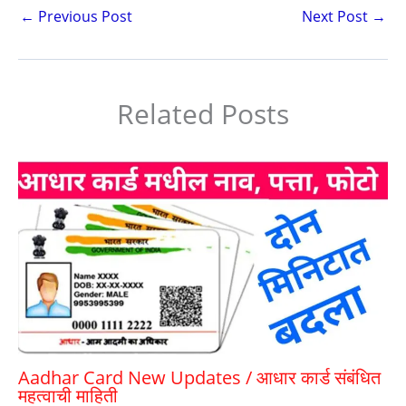
s
gr
e
er
l
e
e
←
Previous Post
Next Post
→
A
a
b
st
p
m
o
p
o
Related Posts
k
Aadhar Card New Updates / आधार कार्ड संबंधित
महत्वाची माहिती