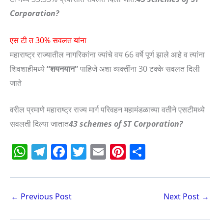
Corporation?
एस टी त 30% सवलत यांना
महाराष्ट्र राज्यातील नागरिकांना ज्यांचे वय 66 वर्षे पूर्ण झाले आहे व त्यांना
शिवशाहीमध्ये
“शयनयान”
पाहिजे अशा व्यक्तींना 30 टक्के सवलत दिली
जाते
वरील प्रमाणे महाराष्ट्र राज्य मार्ग परिवहन महामंडळाच्या वतीने एसटीमध्ये
सवलती दिल्या जातात
43 schemes of ST Corporation?
W
T
F
T
E
Pi
S
h
el
a
w
m
nt
h
at
e
c
itt
ai
er
ar
s
gr
e
er
l
e
e
←
Previous Post
Next Post
→
A
a
b
st