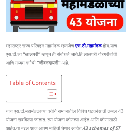
महाराष्ट्र राज्य परिवहन महामंडळ म्हणजेच
एस.टी.महामंडळ
होय.याच
एस.टी.ला
“लालपरी”
म्हणून ही संबोधले जाते.हि लालपरी गोरगरीबांची
आणि मध्यम वर्गाची
“जीवनदायनी”
आहे.
Table of Contents
याच एस.टी.महामंडळाच्या वतीने समाजातील विविध घटकांसाठी तब्बल 43
योजना राबविल्या जातात. त्या योजना कोणत्या आहेत.आणि कोणासाठी
आहेत.या बद्दल आज आपण माहिती घेणार आहोत.
43 schemes of ST