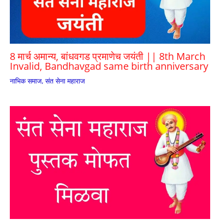
8 मार्च अमान्य, बांधवगड प्रमाणेच जयंती || 8th March
Invalid, Bandhavgad same birth anniversary
नाभिक समाज
,
संत सेना महाराज