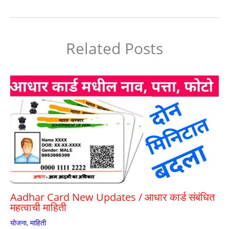
A
a
b
st
p
m
o
p
o
Related Posts
k
Aadhar Card New Updates / आधार कार्ड संबंधित
महत्वाची माहिती
योजना
,
माहिती