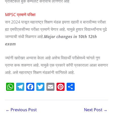
प्रॅक्टिकल बुक कम्पलेट करावीच लागणार आहे
MPSC प्रमाणे परिक्षा
सन 2024 पासून महाराष्ट्र शिक्षण मंडळ इयत्ता दहावी व बारावीच्या परीक्षा
ह्या एमपीएससीच्या परीक्षा प्रमाणे घेणार आहे. यामुळे हुशार विद्यार्थ्यांनाच पुढे
जाण्याची संधी मिळणार आहे.
Major changes in 10th 12th
exam
ज्यांनी खरोखर अभ्यास केला आहे असेच विद्यार्थी परीक्षेमध्ये चांगले गुण
प्राप्त करू शकणार आहे. यामुळे एक प्रकारे कॉपी प्रकाराला आळा बसणार
आहे. असे महाराष्ट्र शिक्षण मंडळांनी सांगितले आहे.
W
T
F
T
E
Pi
S
h
el
a
w
m
nt
h
at
e
c
itt
ai
er
ar
s
gr
e
er
l
e
e
←
Previous Post
Next Post
→